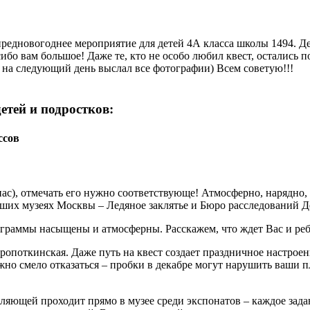
редновогоднее мероприятие для детей 4А класса школы 1494. Дет
сибо вам большое! Даже те, кто не особо любил квест, остались
на следующий день выслал все фотографии) Всем советую!!!
етей и подростков:
ссов
 нас), отмечать его нужно соответствующе! Атмосферно, нарядно
ших музеях Москвы – Ледяное заклятье и Бюро расследований Де
рограммы насыщены и атмосферны. Расскажем, что ждет Вас и ре
ропоткинская. Даже путь на квест создает праздничное настроен
но смело отказаться – пробки в декабре могут нарушить ваши п
ляющей проходит прямо в музее среди экспонатов – каждое задан