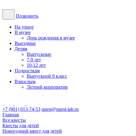
Позвонить
На улице
В музее
День рождения в музее
Выездные
Детям
Выпускные
7-9 лет
10-12 лет
Подросткам
Выпускной 9 класс
Взрослым
Летний корпоратив
+7 (901) 013-74-53
quest@quest-lab.ru
Главная
Все квесты
Квесты для детей
Новогодний квест для детей