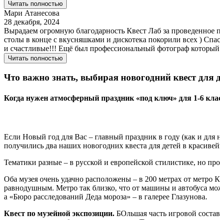
Читать полностью
Мари Атанесова
28 декабря, 2024
Вырадаем огромную благодарность Квест Лаб за проведенное п
столы в конце с вкусняшками и дискотека покорили всех ) Спа
и счастливые!!! Ещё был профессиональный фотограф который 
Читать полностью
Что важно знать, выбирая новогодний квест для д
Когда нужен атмосферный праздник «под ключ» для 1-6 кла
Если Новый год для Вас – главный праздник в году (как и для
получились два наших новогодних квеста для детей в красивей
Тематики разные – в русской и европейской стилистике, но п
Оба музея очень удачно расположены – в 200 метрах от метро К
равнодушным. Метро так близко, что от машины и автобуса мож
а «Бюро расследований Деда мороза» – в галерее Глазунова.
Квест по музейной экспозиции.
БОльшая часть игровой состав