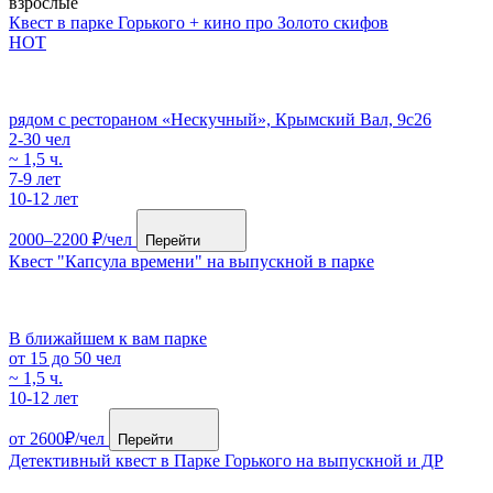
взрослые
Квест в парке Горького + кино про Золото скифов
HOT
рядом с рестораном «Нескучный», Крымский Вал, 9с26
2-30 чел
~ 1,5 ч.
7-9 лет
10-12 лет
2000–2200 ₽/чел
Перейти
Квест "Капсула времени" на выпускной в парке
В ближайшем к вам парке
от 15 до 50 чел
~ 1,5 ч.
10-12 лет
от 2600₽/чел
Перейти
Детективный квест в Парке Горького на выпускной и ДР