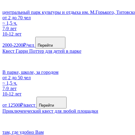
центральный парк культуры и отдыха им. М.Горькогo, Титовски
от 2 до 70 чел
~ 1,5 ч.
7-9 лет
10-12 лет
2000-2200₽/чел
Перейти
Квест Гарри Поттер для детей в парке
В парке, школе, за городом
от 2 до 50 чел
~ 1,5 ч.
7-9 лет
10-12 лет
от 12500₽/квест
Перейти
Приключенческий квест для любой площадки
там, где удобно Вам