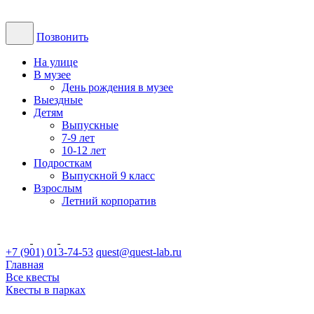
Позвонить
На улице
В музее
День рождения в музее
Выездные
Детям
Выпускные
7-9 лет
10-12 лет
Подросткам
Выпускной 9 класс
Взрослым
Летний корпоратив
+7 (901) 013-74-53
quest@quest-lab.ru
Главная
Все квесты
Квесты в парках