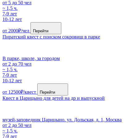
от 5 до 50 чел
~ 1,5 ч.
7-9 лет
10-12 лет
от 2000₽/чел
Перейти
Пиратский квест с поиском сокровищ в парке
В парке, школе, за городом
от 2 до 70 чел
~ 1,5 ч.
7-9 лет
10-12 лет
от 12500₽/квест
Перейти
Квест в Царицыно для детей на др и выпускной
музей-заповедник Царицыно. ул. Дольская, д. 1, Москва
от 2 до 50 чел
~ 1,5 ч.
7-9 лет