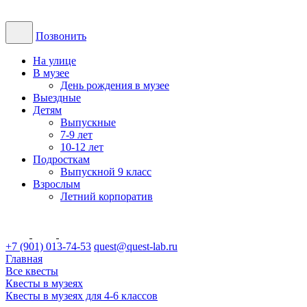
Позвонить
На улице
В музее
День рождения в музее
Выездные
Детям
Выпускные
7-9 лет
10-12 лет
Подросткам
Выпускной 9 класс
Взрослым
Летний корпоратив
+7 (901) 013-74-53
quest@quest-lab.ru
Главная
Все квесты
Квесты в музеях
Квесты в музеях для 4-6 классов