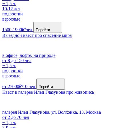
~ 1,5 ч.
10-12 лет
подростки
взрослые
1500-1900₽/чел
Перейти
Выездной квест про спасение мира
в офисе, лофте, на природе
от 8 до 150 чел
~ 1,5 ч.
подростки
взрослые
от 27000₽/10 чел
Перейти
Квест в галерее Ильи Глазунова про живопись
галерея Ильи Глазунова. ул. Волхонка, 13, Москва
от 2 до 70 чел
~ 1,5 ч.
7-9 лет