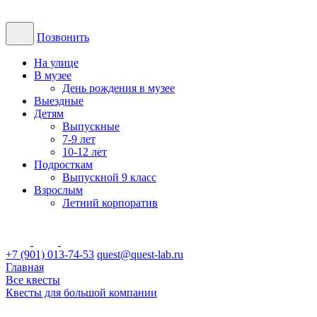
Позвонить
На улице
В музее
День рождения в музее
Выездные
Детям
Выпускные
7-9 лет
10-12 лет
Подросткам
Выпускной 9 класс
Взрослым
Летний корпоратив
+7 (901) 013-74-53
quest@quest-lab.ru
Главная
Все квесты
Квесты для большой компании