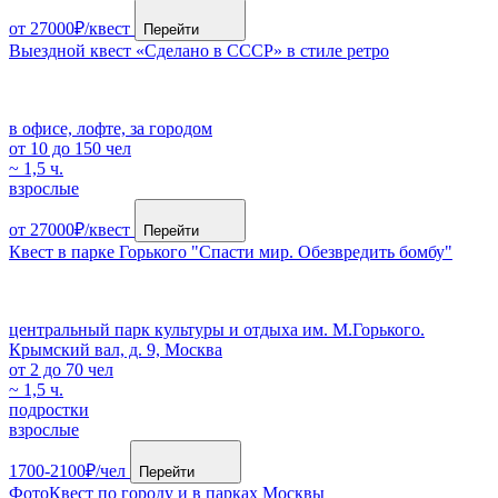
от 27000₽/квест
Перейти
Выездной квест «Cделано в СССР» в стиле ретро
в офисе, лофте, за городом
от 10 до 150 чел
~ 1,5 ч.
взрослые
от 27000₽/квест
Перейти
Квест в парке Горького "Спасти мир. Обезвредить бомбу"
центральный парк культуры и отдыха им. М.Горькогo.
Крымский вал, д. 9, Москва
от 2 до 70 чел
~ 1,5 ч.
подростки
взрослые
1700-2100₽/чел
Перейти
ФотоКвест по городу и в парках Москвы