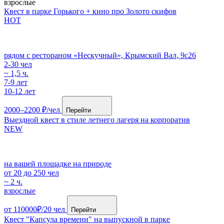
взрослые
Квест в парке Горького + кино про Золото скифов
HOT
рядом с рестораном «Нескучный», Крымский Вал, 9с26
2-30 чел
~ 1,5 ч.
7-9 лет
10-12 лет
2000–2200 ₽/чел
Перейти
Выездной квест в стиле летнего лагеря на корпоратив
NEW
на вашей площадке на природе
от 20 до 250 чел
~ 2 ч.
взрослые
от 110000₽/20 чел
Перейти
Квест "Капсула времени" на выпускной в парке