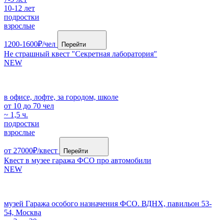
10-12 лет
подростки
взрослые
1200-1600₽/чел
Перейти
Не страшный квест "Секретная лаборатория"
NEW
в офисе, лофте, за городом, школе
от 10 до 70 чел
~ 1,5 ч.
подростки
взрослые
от 27000₽/квест
Перейти
Квест в музее гаража ФСО про автомобили
NEW
музей Гаража особого назначения ФСО. ВДНХ, павильон 53-
54, Москва